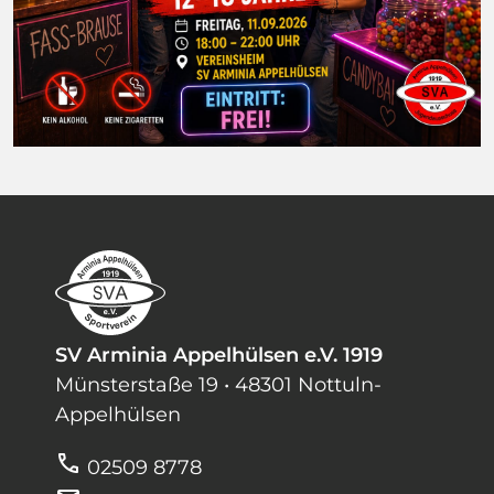
SV Arminia Appelhülsen e.V. 1919
Münsterstaße 19 • 48301 Nottuln-
Appelhülsen
call
02509 8778