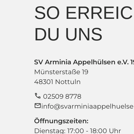
SO ERREI
DU UNS
SV Arminia Appelhülsen e.V. 1
Münsterstaße 19
48301 Nottuln
call
02509 8778
mail
info@svarminiaappelhuelse
Öffnungszeiten:
Dienstag: 17:00 - 18:00 Uhr