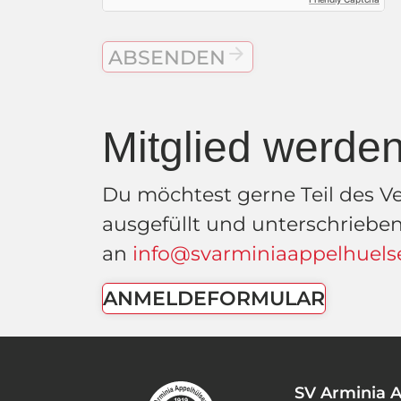
arrow_forward
Mitglied werde
Du möchtest gerne Teil des V
ausgefüllt und unterschrieben 
an
info@svarminiaappelhuels
ANMELDEFORMULAR
SV Arminia A