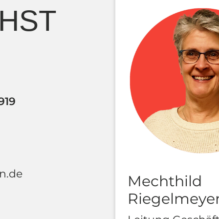
CHST
919
n.de
Mechthild
Riegelmeye