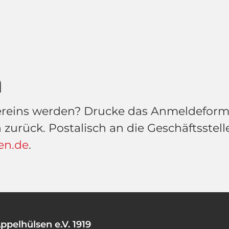
n
ereins werden? Drucke das Anmeldeformu
zurück. Postalisch an die Geschäftsstell
en.de
.
ppelhülsen e.V. 1919