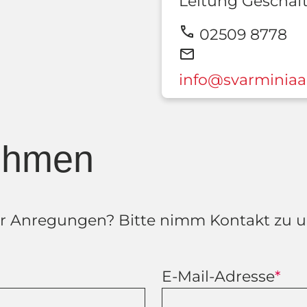
Leitung Geschäft
call
02509 8778
mail
info@svarminiaa
ehmen
 Anregungen? Bitte nimm Kontakt zu uns
E-Mail-Adresse
*